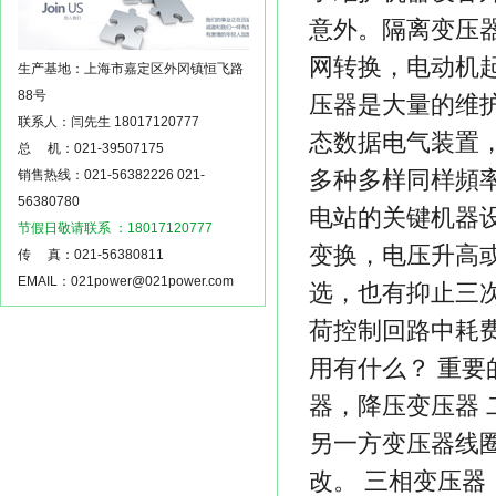
意外。隔离变压器
网转换，电动机
生产基地：上海市嘉定区外冈镇恒飞路
88号
压器是大量的维护
联系人：闫先生 18017120777
态数据电气装置
总 机：021-39507175
多种多样同样頻
销售热线：021-56382226 021-
56380780
电站的关键机器
节假日敬请联系 ：18017120777
变换，电压升高或
传 真：021-56380811
EMAIL：021power@021power.com
选，也有抑止三
荷控制回路中耗
用有什么？ 重要
器，降压变压器 
另一方变压器线圈
改。 三相变压器