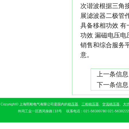
次谐波根据三角
展滤波器二极管
具备移相功效 
功效 漏磁电压
销售和综合服务
意。
上一条信息
下一条信息
Copyright© 上海熙顺电气有限公司是国内的
稳压器
、
三相稳压器
、
交流稳压器
、
大
外冈工业一区西冈身路118号 联系电话：021-56380780 021-56382226 